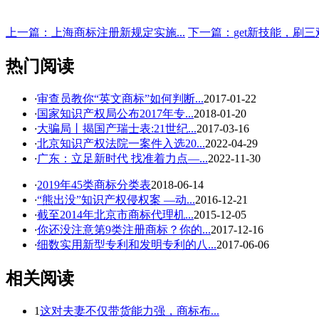
上一篇：
上海商标注册新规定实施...
下一篇：
get新技能，刷三
热门阅读
·
审查员教你“英文商标”如何判断...
2017-01-22
·
国家知识产权局公布2017年专...
2018-01-20
·
大骗局丨揭国产瑞士表:21世纪...
2017-03-16
·
北京知识产权法院一案件入选20...
2022-04-29
·
广东：立足新时代 找准着力点—...
2022-11-30
·
2019年45类商标分类表
2018-06-14
·
“熊出没”知识产权侵权案 —动...
2016-12-21
·
截至2014年北京市商标代理机...
2015-12-05
·
你还没注意第9类注册商标？你的...
2017-12-16
·
细数实用新型专利和发明专利的八...
2017-06-06
相关阅读
1
这对夫妻不仅带货能力强，商标布...