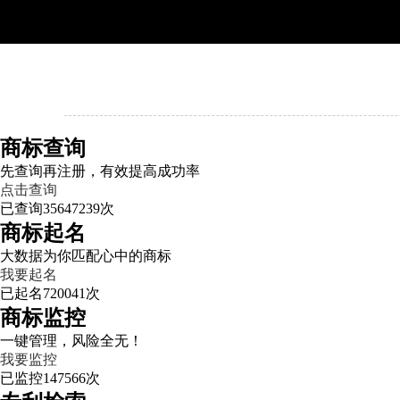
商标查询
先查询再注册，有效提高成功率
点击查询
已查询
35647239
次
商标起名
大数据为你匹配心中的商标
我要起名
已起名
720041
次
商标监控
一键管理，风险全无！
我要监控
已监控
147566
次