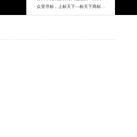
· 众里寻标，上标天下—标天下商标交易...