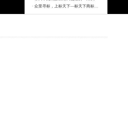
· 众里寻标，上标天下—标天下商标交易...