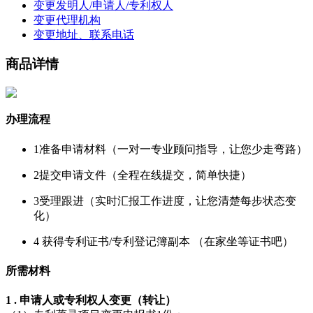
变更发明人/申请人/专利权人
变更代理机构
变更地址、联系电话
商品详情
办理流程
1
准备申请材料（一对一专业顾问指导
，让您少走弯路
）
2
提交申请文件（全程在线提交
，简单快捷
）
3
受理跟进（实时汇报工作进度
，让您清楚每步状态变
化
）
4
获得专利证书/专利登记簿副本
（在家坐等证书吧）
所需材料
1 . 申请人或专利权人变更（转让）