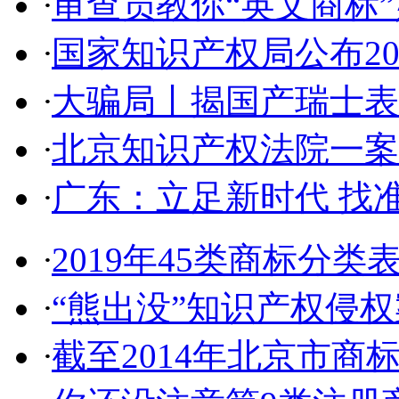
·
审查员教你“英文商标”如
·
国家知识产权局公布2017
·
大骗局丨揭国产瑞士表:2
·
北京知识产权法院一案件入
·
广东：立足新时代 找准
·
2019年45类商标分类
·
“熊出没”知识产权侵权案
·
截至2014年北京市商标代