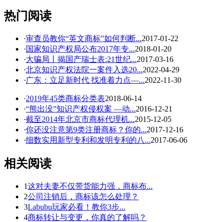
热门阅读
·
审查员教你“英文商标”如何判断...
2017-01-22
·
国家知识产权局公布2017年专...
2018-01-20
·
大骗局丨揭国产瑞士表:21世纪...
2017-03-16
·
北京知识产权法院一案件入选20...
2022-04-29
·
广东：立足新时代 找准着力点—...
2022-11-30
·
2019年45类商标分类表
2018-06-14
·
“熊出没”知识产权侵权案 —动...
2016-12-21
·
截至2014年北京市商标代理机...
2015-12-05
·
你还没注意第9类注册商标？你的...
2017-12-16
·
细数实用新型专利和发明专利的八...
2017-06-06
相关阅读
1
这对夫妻不仅带货能力强，商标布...
2
公司注销后，商标该怎么处理？
3
Labubu玩家必看！教你3步...
4
商标转让与变更，你真的了解吗？