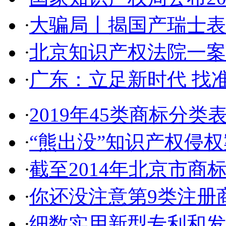
·
大骗局丨揭国产瑞士表:2
·
北京知识产权法院一案件入
·
广东：立足新时代 找准
·
2019年45类商标分类
·
“熊出没”知识产权侵权案
·
截至2014年北京市商标代
·
你还没注意第9类注册商
·
细数实用新型专利和发明