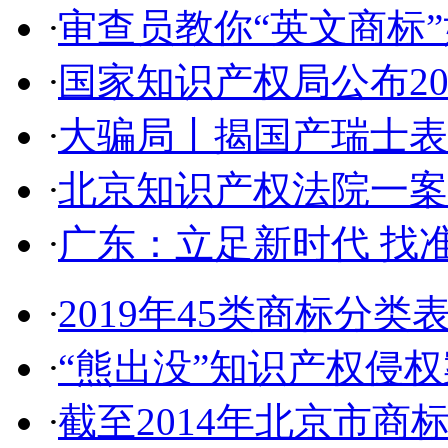
·
审查员教你“英文商标”如
·
国家知识产权局公布2017
·
大骗局丨揭国产瑞士表:2
·
北京知识产权法院一案件入
·
广东：立足新时代 找准
·
2019年45类商标分类
·
“熊出没”知识产权侵权案
·
截至2014年北京市商标代