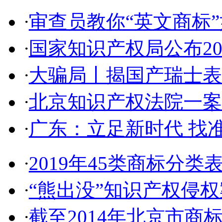
·
审查员教你“英文商标”如
·
国家知识产权局公布2017
·
大骗局丨揭国产瑞士表:2
·
北京知识产权法院一案件入
·
广东：立足新时代 找准
·
2019年45类商标分类
·
“熊出没”知识产权侵权案
·
截至2014年北京市商标代