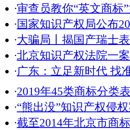
·
审查员教你“英文商标”如
·
国家知识产权局公布2017
·
大骗局丨揭国产瑞士表:2
·
北京知识产权法院一案件入
·
广东：立足新时代 找准
·
2019年45类商标分类
·
“熊出没”知识产权侵权案
·
截至2014年北京市商标代