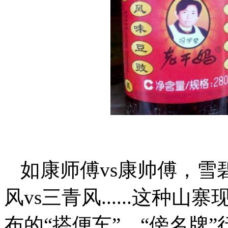
如康师傅vs康帅傅，雪
风vs三青风......这
布的“搭便车”、“傍名牌