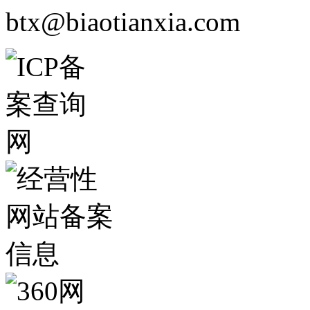
btx@biaotianxia.com