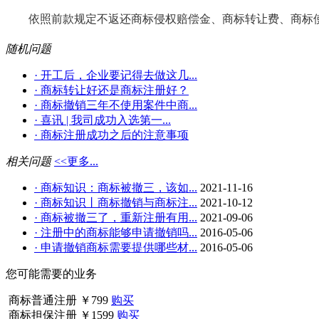
依照前款规定不返还商标侵权赔偿金、商标转让费、商标使
随机问题
· 开工后，企业要记得去做这几...
· 商标转让好还是商标注册好？
· 商标撤销三年不使用案件中商...
· 喜讯 | 我司成功入选第一...
· 商标注册成功之后的注意事项
相关问题
<<更多...
· 商标知识：商标被撤三，该如...
2021-11-16
· 商标知识丨商标撤销与商标注...
2021-10-12
· 商标被撤三了，重新注册有用...
2021-09-06
· 注册中的商标能够申请撤销吗...
2016-05-06
· 申请撤销商标需要提供哪些材...
2016-05-06
您可能需要的业务
商标普通注册
￥799
购买
商标担保注册
￥1599
购买