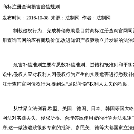
商标注册查询损害赔偿规则
发布时间：2016-10-08 来源：法制网 作者：法制网
制裁侵权行为、完成补偿救助是目前
商标注册查询官网
司
册查询官网
的应有商场价值,改进
知识产权
驱动立异发展的法治
危害补偿准则主要有悉数补偿准则、过错相抵准则和平衡
讼中,侵权人应对权利人因侵权行为产生的实践危害进行悉数补
注册查询官网
侵权行为,要到达“足以补偿”权利人丢失的程度。
从世界立法例看,欧盟、美国、德国、日本、韩国等国大
网
法对实践丢失、侵权所得、合理答应使用费的计算办法规矩
序,这一做法遭致很多专家的批评。参照美、德等大都国家立法例