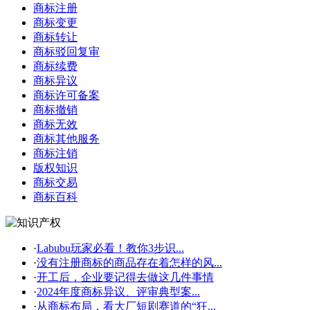
商标注册
商标变更
商标转让
商标驳回复审
商标续费
商标异议
商标许可备案
商标撤销
商标无效
商标其他服务
商标注销
版权知识
商标交易
商标百科
·
Labubu玩家必看！教你3步识...
·
没有注册商标的商品存在着怎样的风...
·
开工后，企业要记得去做这几件事情
·
2024年度商标异议、评审典型案...
·
从商标布局，看大厂短剧赛道的“狂...