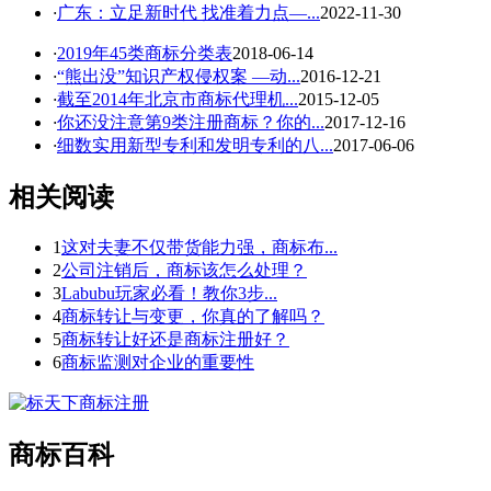
·
广东：立足新时代 找准着力点—...
2022-11-30
·
2019年45类商标分类表
2018-06-14
·
“熊出没”知识产权侵权案 —动...
2016-12-21
·
截至2014年北京市商标代理机...
2015-12-05
·
你还没注意第9类注册商标？你的...
2017-12-16
·
细数实用新型专利和发明专利的八...
2017-06-06
相关阅读
1
这对夫妻不仅带货能力强，商标布...
2
公司注销后，商标该怎么处理？
3
Labubu玩家必看！教你3步...
4
商标转让与变更，你真的了解吗？
5
商标转让好还是商标注册好？
6
商标监测对企业的重要性
商标百科