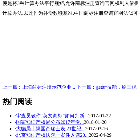
便是将3种计算办法平行规矩,允许
商标注册查询官网
权利人依
计算办法,以此作为补偿数额基准,中国
商标注册查询官网
法似可
上一篇：
上海商标注册示范企业...
下一篇：
get新技能，刷三观
热门阅读
·
审查员教你“英文商标”如何判断...
2017-01-22
·
国家知识产权局公布2017年专...
2018-01-20
·
大骗局丨揭国产瑞士表:21世纪...
2017-03-16
·
北京知识产权法院一案件入选20...
2022-04-29