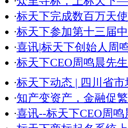
·
众里寻标，上标天下—标
·
标天下完成数百万天使融
·
标天下参加第十三届中国
·
喜讯|标天下创始人周鸣晨
·
标天下CEO周鸣晨先生入
·
标天下动态 | 四川省市场
·
知产变资产，金融促繁荣—
·
喜讯--标天下CEO周鸣晨