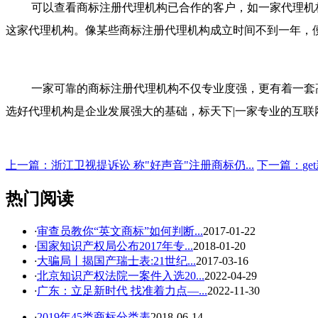
可以查看商标注册代理机构已合作的客户，如一家代理机
这家代理机构。像某些商标注册代理机构成立时间不到一年，
一家可靠的商标注册代理机构不仅专业度强，更有着一套
选好代理机构是企业发展强大的基础，标天下|一家专业的互
上一篇：
浙江卫视提诉讼 称"好声音"注册商标仍...
下一篇：
g
热门阅读
·
审查员教你“英文商标”如何判断...
2017-01-22
·
国家知识产权局公布2017年专...
2018-01-20
·
大骗局丨揭国产瑞士表:21世纪...
2017-03-16
·
北京知识产权法院一案件入选20...
2022-04-29
·
广东：立足新时代 找准着力点—...
2022-11-30
·
2019年45类商标分类表
2018-06-14