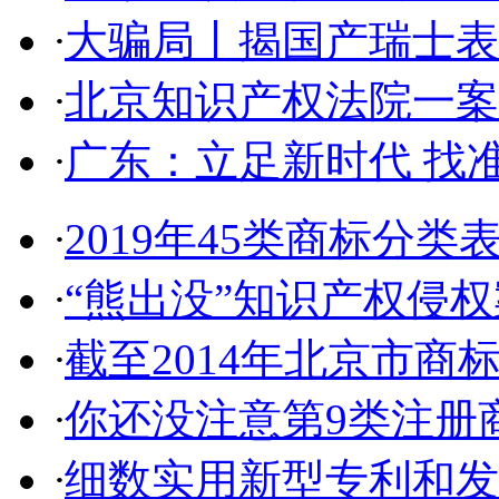
·
大骗局丨揭国产瑞士表:2
·
北京知识产权法院一案件入
·
广东：立足新时代 找准
·
2019年45类商标分类
·
“熊出没”知识产权侵权案
·
截至2014年北京市商标代
·
你还没注意第9类注册商
·
细数实用新型专利和发明