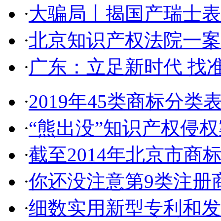
·
大骗局丨揭国产瑞士表:2
·
北京知识产权法院一案件入
·
广东：立足新时代 找准
·
2019年45类商标分类
·
“熊出没”知识产权侵权案
·
截至2014年北京市商标代
·
你还没注意第9类注册商
·
细数实用新型专利和发明