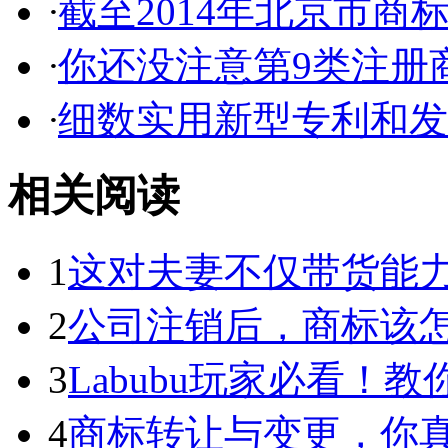
·
截至2014年北京市商标代
·
你还没注意第9类注册商
·
细数实用新型专利和发明
相关阅读
1
这对夫妻不仅带货能力强
2
公司注销后，商标该
3
Labubu玩家必看！教你3
4
商标转让与变更，你