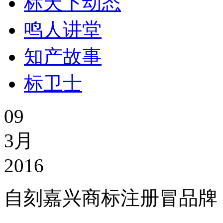
标天下动态
鸣人讲堂
知产故事
标卫士
09
3月
2016
自刻嘉兴商标注册​冒品牌