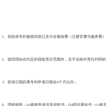
1、拟投保专利被驳回前已支付全额保费（注册官费与服务费
2、驳回理由在约定的保险责任范围内，且不在除外责任列明
3、投保日期距离专利申请日期在4个月以内；
4、理赔材料：(a)索赔申请书及授权书；(b)驳回通知书；(c)