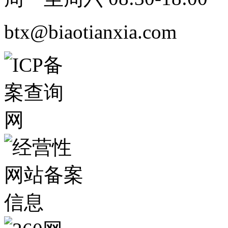
btx@biaotianxia.com