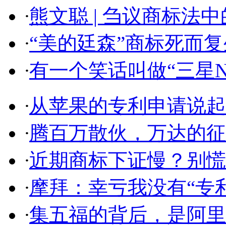
·
熊文聪 | 刍议商标法中的
·
“美的廷森”商标死而复生
·
有一个笑话叫做“三星Note
·
从苹果的专利申请说起，
·
腾百万散伙，万达的征途
·
近期商标下证慢？别慌，
·
摩拜：幸亏我没有“专利先
·
集五福的背后，是阿里对